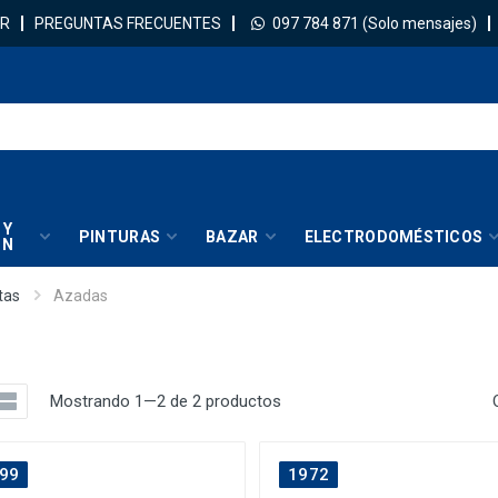
R
PREGUNTAS FRECUENTES
097 784 871
(Solo mensajes)
 Y
PINTURAS
BAZAR
ELECTRODOMÉSTICOS
IN
tas
Azadas
Mostrando 1—2 de 2 productos
99
1972