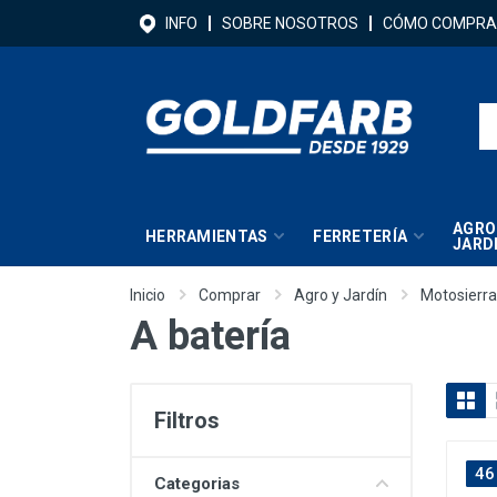
INFO
SOBRE NOSOTROS
CÓMO COMPRA
AGRO
HERRAMIENTAS
FERRETERÍA
JARD
Inicio
Comprar
Agro y Jardín
Motosierr
A batería
Filtros
46
Categorias