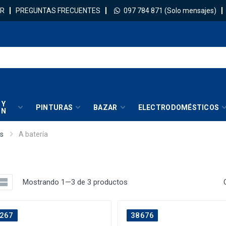
R
PREGUNTAS FRECUENTES
097 784 871
(Solo mensajes)
 Y
PINTURAS
BAZAR
ELECTRODOMÉSTICOS
IN
as
A batería
Mostrando 1—3 de 3 productos
267
38676