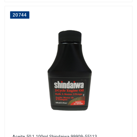
20744
Aceite 50:1 100ml Shindaiwa 99909-55113