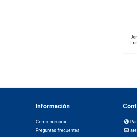
Ja
Lu
Información
Cont
Como comprar
Pan
Preguntas frecuentes
ate