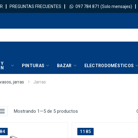
R
PREGUNTAS FRECUENTES
097 784 871
(Solo mensajes)
 Y
PINTURAS
BAZAR
ELECTRODOMÉSTICOS
IN
 vasos, jarras
Jarras
Mostrando 1—5 de 5 productos
84
1185