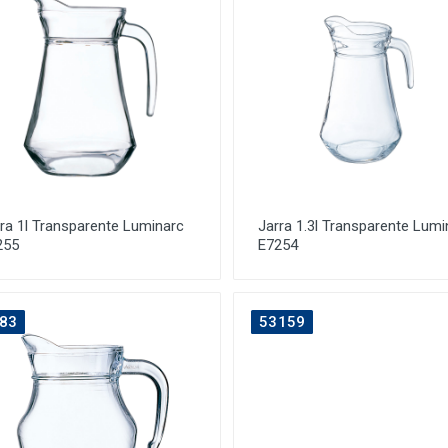
ra 1l Transparente Luminarc
Jarra 1.3l Transparente Lumi
255
E7254
83
53159