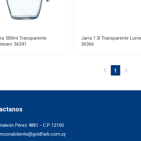
rra 500ml Transparente
Jarra 1.3l Transparente Lumi
minarc 36341
36366
(current)
1
actanos
taleón Pérez 4881 - C.P. 12100
ncionalcliente@goldfarb.com.uy