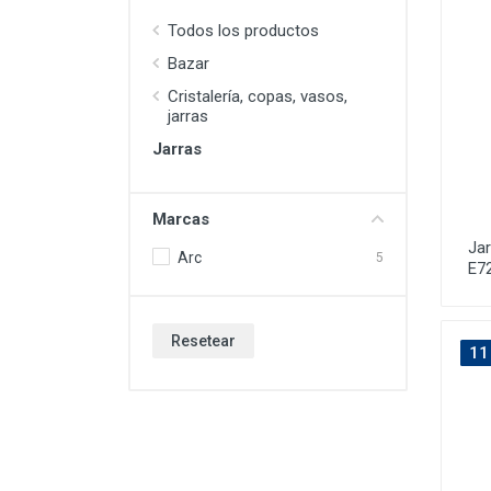
Todos los productos
Bazar
Cristalería, copas, vasos,
jarras
Jarras
Marcas
Jar
Arc
5
E7
Resetear
11