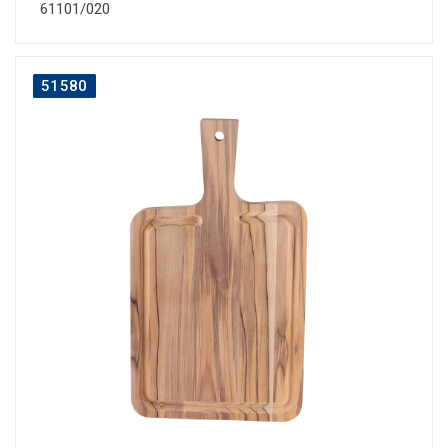
61101/020
51580