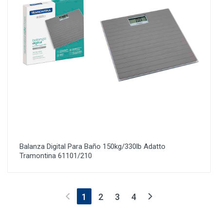
Balanza Digital Para Baño 150kg/330lb Adatto
Tramontina 61101/210
(current)
1
2
3
4