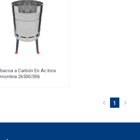
rbacoa a Carbón En Ac.Inox
amontina 26500/006
(current)
1