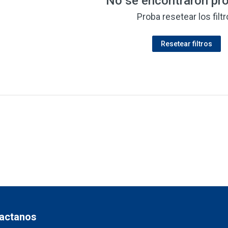
No se encontraron pr
Proba resetear los filt
Resetear filtros
actanos