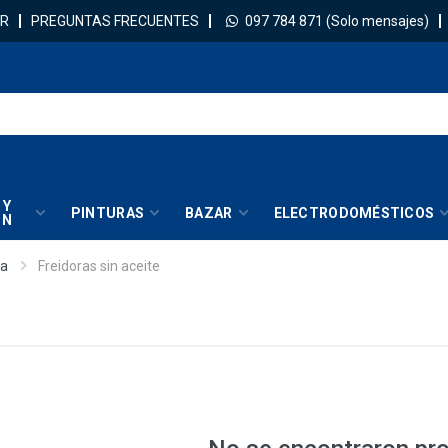
R
PREGUNTAS FRECUENTES
097 784 871
(Solo mensajes)
 Y
PINTURAS
BAZAR
ELECTRODOMÉSTICOS
IN
na
Freidoras sin aceite