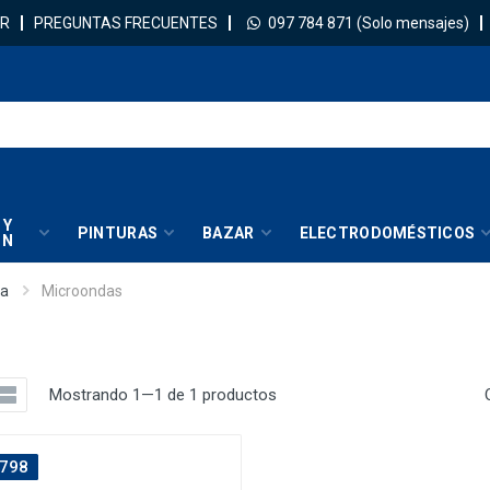
R
PREGUNTAS FRECUENTES
097 784 871
(Solo mensajes)
 Y
PINTURAS
BAZAR
ELECTRODOMÉSTICOS
IN
na
Microondas
Mostrando 1—1 de 1 productos
798