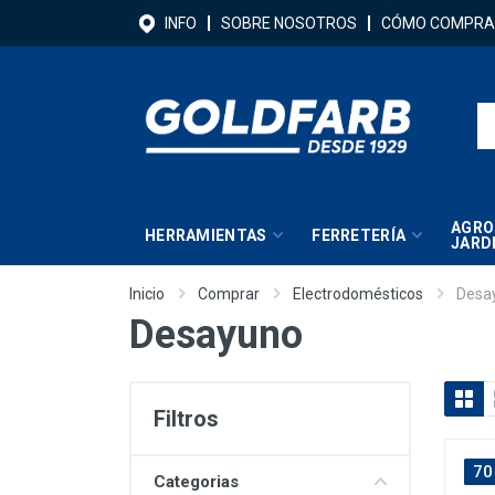
INFO
SOBRE NOSOTROS
CÓMO COMPRA
AGRO
HERRAMIENTAS
FERRETERÍA
JARD
Inicio
Comprar
Electrodomésticos
Desa
Desayuno
Filtros
70
Categorias