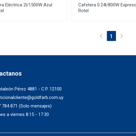
ra Eléctrica 2l/1500W Azul
Cafetera 0.24l/800W Expres
el
Rotel
(current)
1
actanos
taleón Pérez 4881 - C.P. 12100
ncionalcliente@goldfarb.com.uy
 784 871
(Solo mensajes)
es a viernes 8:15 - 17:30