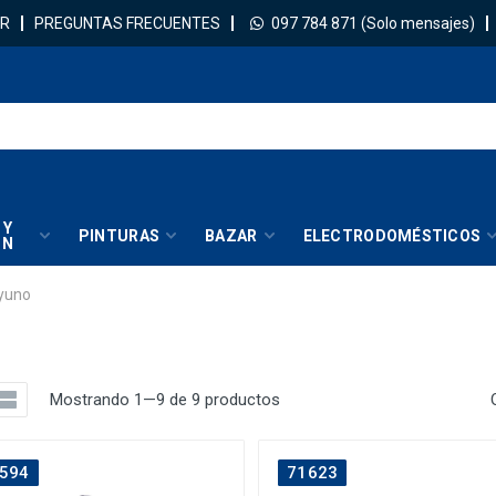
R
PREGUNTAS FRECUENTES
097 784 871
(Solo mensajes)
 Y
PINTURAS
BAZAR
ELECTRODOMÉSTICOS
IN
yuno
Mostrando 1—9 de 9 productos
594
71623