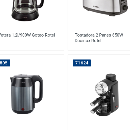
etera 1.2l/900W Goteo Rotel
Tostadora 2 Panes 650W
Duoinox Rotel
805
71624