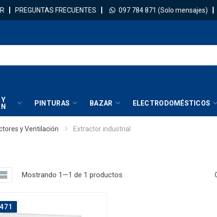
R
PREGUNTAS FRECUENTES
097 784 871
(Solo mensajes)
 Y
PINTURAS
BAZAR
ELECTRODOMÉSTICOS
IN
ctores y Ventilación
Extractor industrial
Mostrando 1—1 de 1 productos
471