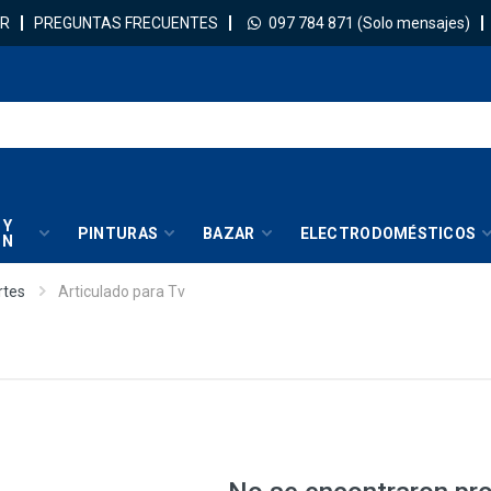
R
PREGUNTAS FRECUENTES
097 784 871
(Solo mensajes)
 Y
PINTURAS
BAZAR
ELECTRODOMÉSTICOS
IN
rtes
Articulado para Tv