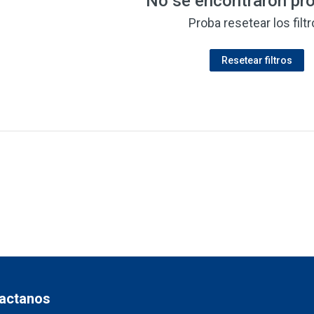
No se encontraron pr
Proba resetear los filt
Resetear filtros
actanos