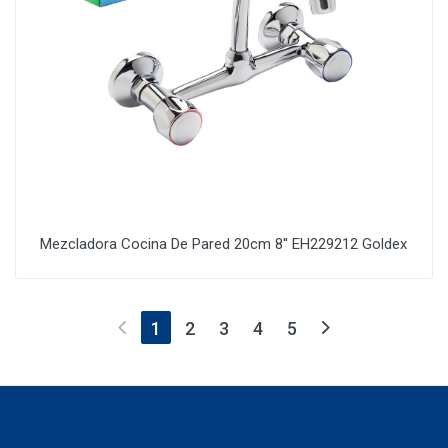
Mezcladora Cocina De Pared 20cm 8'' EH229212 Goldex
(current)
1
2
3
4
5