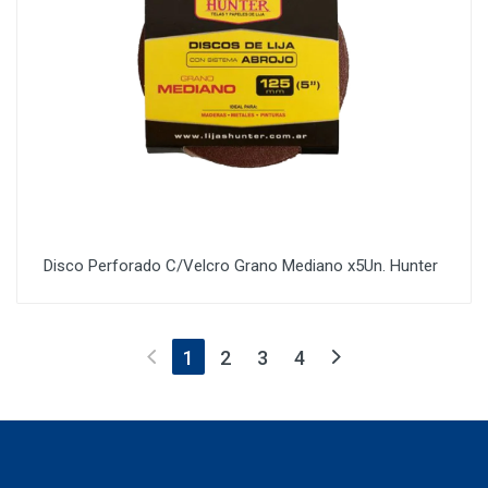
Disco Perforado C/Velcro Grano Mediano x5Un. Hunter
(current)
1
2
3
4