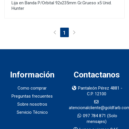
Lija en Banda P/Orbital 92x235mm Gr.Grueso x5 Unid.
Hunter
(current)
1
Información
Contactanos
Como comprar
Pantaleón Pérez 4881 -
C.P. 12100
Preguntas frecuentes
Sobre nosotros
atencionalcliente@goldfarb.co
Servicio Técnico
097 784 871
(Solo
mensajes)