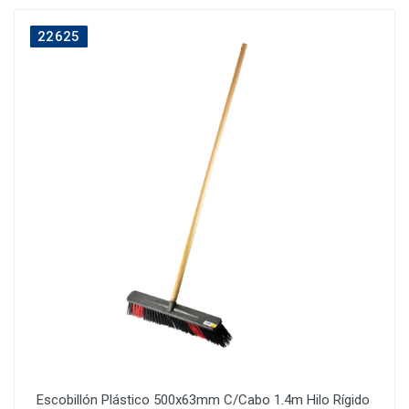
22625
Escobillón Plástico 500x63mm C/Cabo 1.4m Hilo Rígido