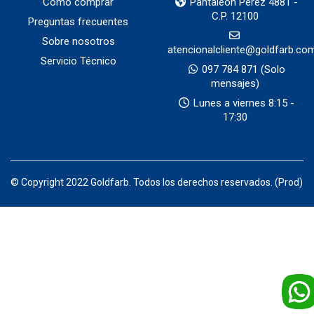
Como comprar
Pantaleón Pérez 4881 -
C.P. 12100
Preguntas frecuentes
Sobre nosotros
atencionalcliente@goldfarb.co
Servicio Técnico
097 784 871
(Solo
mensajes)
Lunes a viernes 8:15 -
17:30
© Copyright 2022 Goldfarb. Todos los derechos reservados. (Prod)
Productos por categorias — Goldfarb