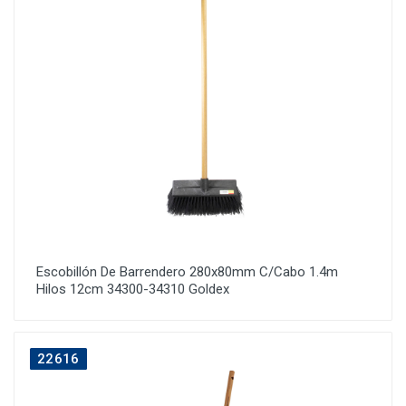
Escobillón De Barrendero 280x80mm C/Cabo 1.4m
Hilos 12cm 34300-34310 Goldex
22616