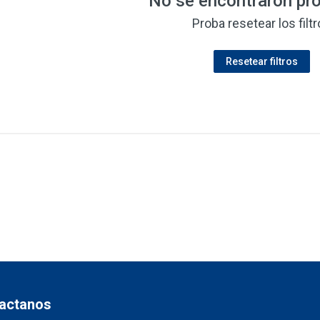
No se encontraron pr
Proba resetear los filt
Resetear filtros
actanos