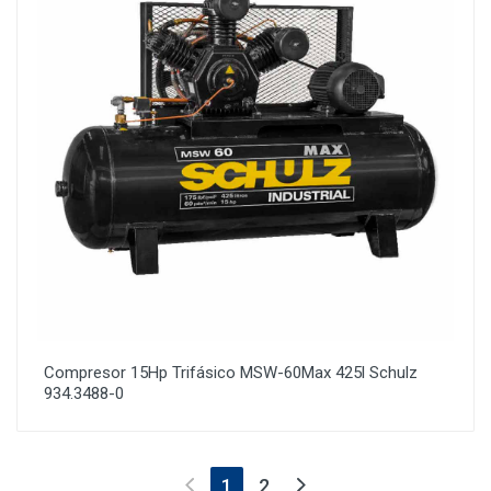
Compresor 15Hp Trifásico MSW-60Max 425l Schulz
934.3488-0
(current)
1
2