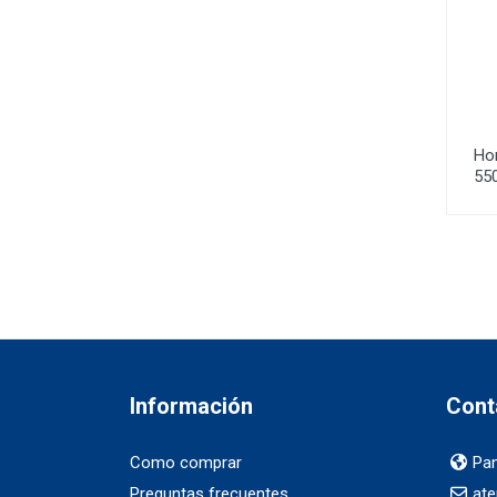
Hor
55
Información
Cont
Como comprar
Pan
Preguntas frecuentes
ate