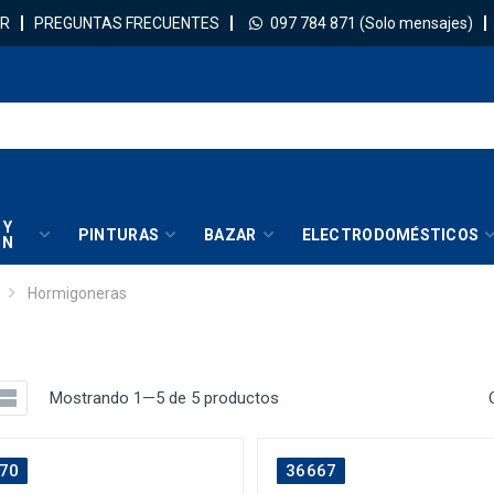
R
PREGUNTAS FRECUENTES
097 784 871
(Solo mensajes)
 Y
PINTURAS
BAZAR
ELECTRODOMÉSTICOS
IN
Hormigoneras
Mostrando 1—5 de 5 productos
70
36667