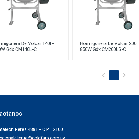
migonera De Volcar 140l -
Hormigonera De Volcar 200l 
0W Gdx CM140L-C
850W Gdx CM200LS-C
(current)
1
actanos
taleón Pérez 4881 - C.P. 12100
ncionalcliente@goldfarb.com.uy