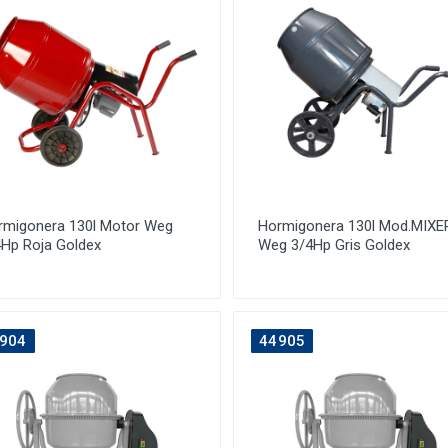
rmigonera 130l Motor Weg
Hormigonera 130l Mod.MIXE
4Hp Roja Goldex
Weg 3/4Hp Gris Goldex
904
44905