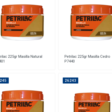
rilac 225gr Masilla Natural
Petrilac 225gr Masilla Cedro
401
P7440
245
26243