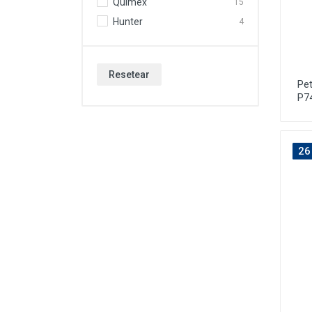
Quimex
15
Hunter
4
Resetear
Pet
P7
26