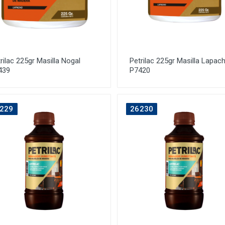
rilac 225gr Masilla Nogal
Petrilac 225gr Masilla Lapac
439
P7420
229
26230