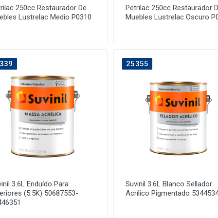
rilac 250cc Restaurador De
Petrilac 250cc Restaurador 
ebles Lustrelac Medio P0310
Muebles Lustrelac Oscuro P
339
25355
inil 3.6L Enduído Para
Suvinil 3.6L Blanco Sellador
eriores (5.5K) 50687553-
Acrílico Pigmentado 534453
446351