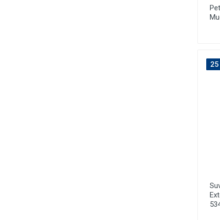
Pet
Mu
25
Suv
Ext
53