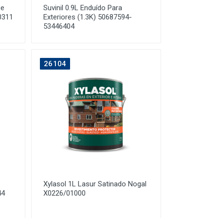
De
Suvinil 0.9L Enduído Para
0311
Exteriores (1.3K) 50687594-
53446404
26104
Xylasol 1L Lasur Satinado Nogal
44
X0226/01000