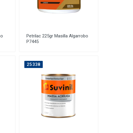
ho
Petrilac 225gr Masilla Algarrobo
P7445
25338