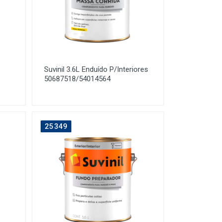
Suvinil 3.6L Enduído P/Interiores
50687518/54014564
25349