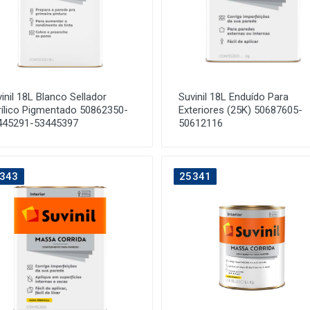
inil 18L Blanco Sellador
Suvinil 18L Enduído Para
rílico Pigmentado 50862350-
Exteriores (25K) 50687605-
445291-53445397
50612116
343
25341