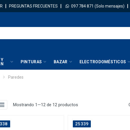
R
PREGUNTAS FRECUENTES
097 784 871
(Solo mensajes)
 Y
PINTURAS
BAZAR
ELECTRODOMÉSTICOS
IN
Paredes
Mostrando 1—12 de 12 productos
338
25339