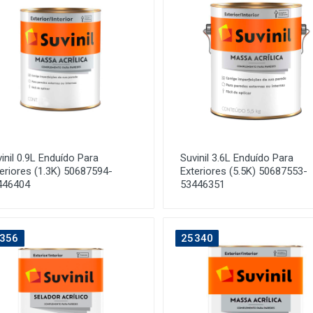
inil 0.9L Enduído Para
Suvinil 3.6L Enduído Para
eriores (1.3K) 50687594-
Exteriores (5.5K) 50687553-
446404
53446351
356
25340