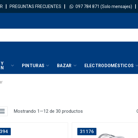
R
PREGUNTAS FRECUENTES
097 784 871
(Solo mensajes)
 Y
PINTURAS
BAZAR
ELECTRODOMÉSTICOS
IN
ar
Mostrando 1—12 de 30 productos
394
31176