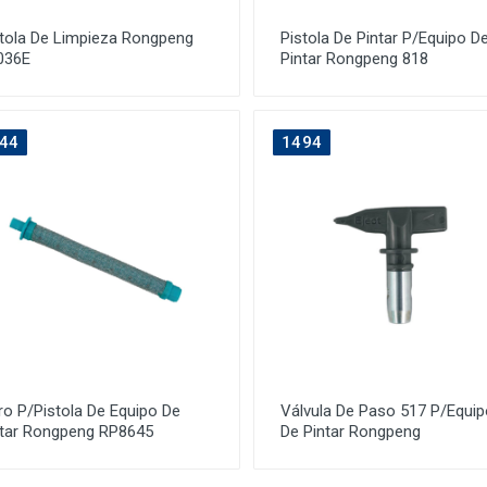
stola De Limpieza Rongpeng
Pistola De Pintar P/Equipo D
036E
Pintar Rongpeng 818
44
1494
tro P/Pistola De Equipo De
Válvula De Paso 517 P/Equip
ntar Rongpeng RP8645
De Pintar Rongpeng