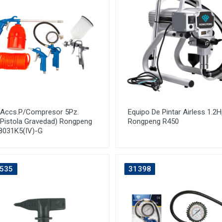
t Accs.P/Compresor 5Pz.
Equipo De Pintar Airless 1.2
/Pistola Gravedad) Rongpeng
Rongpeng R450
8031K5(IV)-G
535
31398