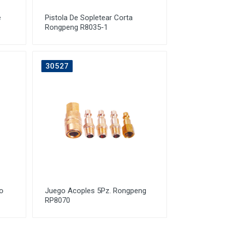
e
Pistola De Sopletear Corta
Rongpeng R8035-1
30527
o
Juego Acoples 5Pz. Rongpeng
RP8070