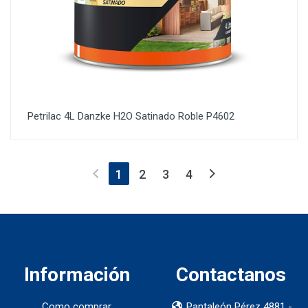
Petrilac 4L Danzke H2O Satinado Roble P4602
(current)
1
2
3
4
Información
Contactanos
Como comprar
Pantaleón Pérez 4881 -