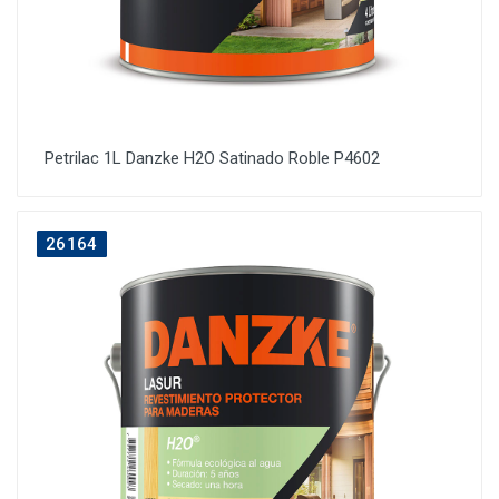
Petrilac 1L Danzke H2O Satinado Roble P4602
26164