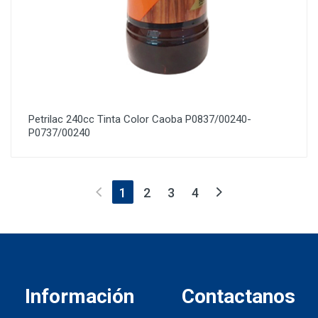
Petrilac 240cc Tinta Color Caoba P0837/00240-
P0737/00240
(current)
1
2
3
4
Información
Contactanos